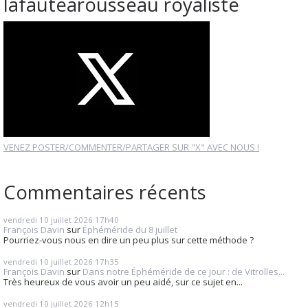
lafautearousseau royaliste
VENEZ POSTER/COMMENTER/PARTAGER SUR "X" AVEC NOUS !
Commentaires récents
vendredi 10
juillet 2026
17h40
François Davin
sur
Éphéméride du 8 juillet
Pourriez-vous nous en dire un peu plus sur cette méthode ?
vendredi 10
juillet 2026
17h35
François Davin
sur
Dans notre Éphéméride de ce jour : de Vitrolles...
Très heureux de vous avoir un peu aidé, sur ce sujet en...
vendredi 10
juillet 2026
12h15