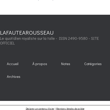
LAFAUTEAROUSSEAU
Le quotidien royaliste sur la toile - ISSN 2490-9580 - SITE
OFFICIEL
Accueil
À propos
Notes
Catégories
Archives
Déclarer un contenu illicite
|
Mentions légales de ce blog