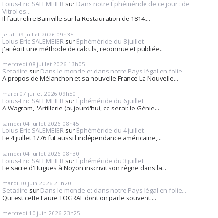
Loius-Eric SALEMBIER
sur
Dans notre Éphéméride de ce jour : de
Vitrolles...
Il faut relire Bainville sur la Restauration de 1814,...
jeudi 09
juillet 2026
09h35
Loius-Eric SALEMBIER
sur
Éphéméride du 8 juillet
j'ai écrit une méthode de calculs, reconnue et publiée...
mercredi 08
juillet 2026
13h05
Setadire
sur
Dans le monde et dans notre Pays légal en folie...
A propos de Mélanchon et sa nouvelle France La Nouvelle...
mardi 07
juillet 2026
09h50
Loius-Eric SALEMBIER
sur
Éphéméride du 6 juillet
A Wagram, l'Artillerie (aujourd'hui, ce serait le Génie...
samedi 04
juillet 2026
08h45
Loius-Eric SALEMBIER
sur
Éphéméride du 4 juillet
Le 4 juillet 1776 fut aussi l'indépendance américaine,...
samedi 04
juillet 2026
08h30
Loius-Eric SALEMBIER
sur
Éphéméride du 3 juillet
Le sacre d'Hugues à Noyon inscrivit son règne dans la...
mardi 30
juin 2026
21h20
Setadire
sur
Dans le monde et dans notre Pays légal en folie...
Qui est cette Laure TOGRAF dont on parle souvent....
mercredi 10
juin 2026
23h25