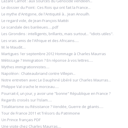
Lazare Carnot : aux sources du Génocide vendéen...
Le dossier du Point : Ces Rois qui ont fait la France...
Le mythe d'Antigone, de l'Antiquité à... Jean Anouilh.
Le regard vide, de Jean-François Mattéi
Le scandale des banlieues.....pdf
Les Girondins : intelligents, brillants, mais surtout... "idiots utiles".
Les vrais amis de l'Afrique et des Africains.....
M. le Maudit....
Martigues 1er septembre 2012 Hommage à Charles Maurras
Métissage ? Immigration ? En réponse à vos lettres.....
Mythes immigrationnistes....
Napoléon : Chateaubriand contre Villepin...
Notre entretien avec Le Dauphiné Libéré sur Charles Maurras...
Philippe Val crache le morceau.....
Pourrait-il, un jour, y avoir une "bonne" République en France ?
Regards croisés sur l'Islam.....
Totalitarisme ou Résistance ? Vendée, Guerre de géants.....
Tour de France 2011 et Trésors du Patrimoine
Un Prince français PDF
Une visite chez Charles Maurras....