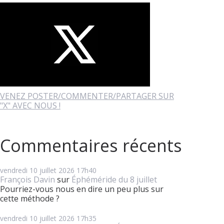
VENEZ POSTER/COMMENTER/PARTAGER SUR
"X" AVEC NOUS !
Commentaires récents
vendredi 10
juillet 2026
17h40
François Davin
sur
Éphéméride du 8 juillet
Pourriez-vous nous en dire un peu plus sur
cette méthode ?
vendredi 10
juillet 2026
17h35