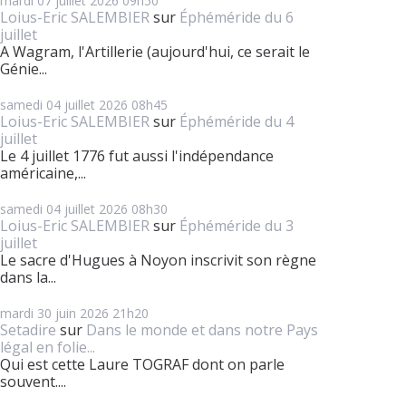
mardi 07
juillet 2026
09h50
Loius-Eric SALEMBIER
sur
Éphéméride du 6
juillet
A Wagram, l'Artillerie (aujourd'hui, ce serait le
Génie...
samedi 04
juillet 2026
08h45
Loius-Eric SALEMBIER
sur
Éphéméride du 4
juillet
Le 4 juillet 1776 fut aussi l'indépendance
américaine,...
samedi 04
juillet 2026
08h30
Loius-Eric SALEMBIER
sur
Éphéméride du 3
juillet
Le sacre d'Hugues à Noyon inscrivit son règne
dans la...
mardi 30
juin 2026
21h20
Setadire
sur
Dans le monde et dans notre Pays
légal en folie...
Qui est cette Laure TOGRAF dont on parle
souvent....