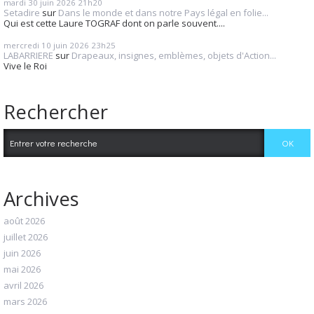
mardi 30
juin 2026
21h20
Setadire
sur
Dans le monde et dans notre Pays légal en folie...
Qui est cette Laure TOGRAF dont on parle souvent....
mercredi 10
juin 2026
23h25
LABARRIERE
sur
Drapeaux, insignes, emblèmes, objets d'Action...
Vive le Roi
Rechercher
Archives
août 2026
juillet 2026
juin 2026
mai 2026
avril 2026
mars 2026