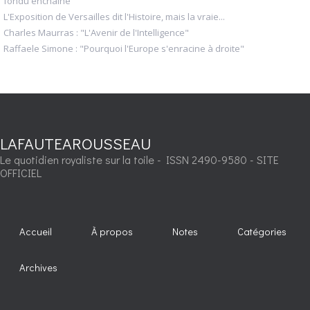
fondu enchaîné
L'Exposition de Versailles dit l'Histoire, mais la vraie...
Charles Maurras : "L'Avenir de l'Intelligence"
Raffaele Simone : "Pourquoi l'Europe s'enracine à droite"
LAFAUTEAROUSSEAU
Le quotidien royaliste sur la toile - ISSN 2490-9580 - SITE
OFFICIEL
Accueil
À propos
Notes
Catégories
Archives