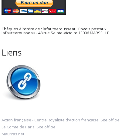
Chèques à l’ordre de
: lafautearousseau.
Envois postaux
:
lafautearousseau - 48 rue Sainte-Victoire 13006 MARSEILLE
Liens
Action française - Centre Royaliste d'Action française. Site officiel.
Le Comte de Paris. Site officiel.
Maurras.net.