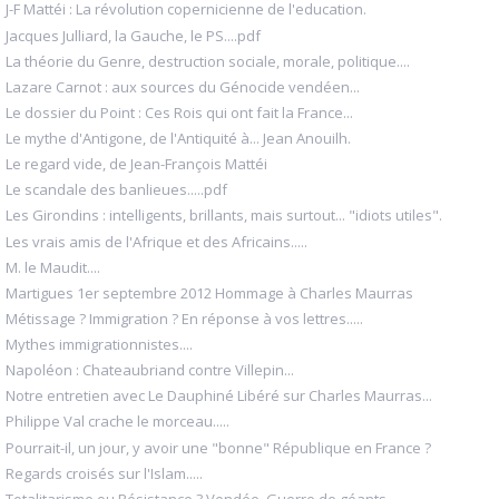
J-F Mattéi : La révolution copernicienne de l'education.
Jacques Julliard, la Gauche, le PS....pdf
La théorie du Genre, destruction sociale, morale, politique....
Lazare Carnot : aux sources du Génocide vendéen...
Le dossier du Point : Ces Rois qui ont fait la France...
Le mythe d'Antigone, de l'Antiquité à... Jean Anouilh.
Le regard vide, de Jean-François Mattéi
Le scandale des banlieues.....pdf
Les Girondins : intelligents, brillants, mais surtout... "idiots utiles".
Les vrais amis de l'Afrique et des Africains.....
M. le Maudit....
Martigues 1er septembre 2012 Hommage à Charles Maurras
Métissage ? Immigration ? En réponse à vos lettres.....
Mythes immigrationnistes....
Napoléon : Chateaubriand contre Villepin...
Notre entretien avec Le Dauphiné Libéré sur Charles Maurras...
Philippe Val crache le morceau.....
Pourrait-il, un jour, y avoir une "bonne" République en France ?
Regards croisés sur l'Islam.....
Totalitarisme ou Résistance ? Vendée, Guerre de géants.....