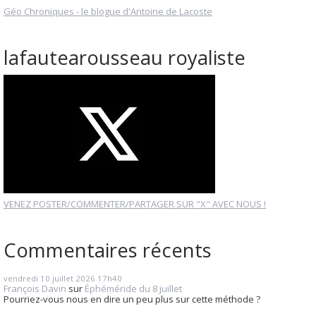
Géo Chroniques - le blogue d'Antoine de Lacoste
lafautearousseau royaliste
VENEZ POSTER/COMMENTER/PARTAGER SUR "X" AVEC NOUS !
Commentaires récents
vendredi 10
juillet 2026
17h40
François Davin
sur
Éphéméride du 8 juillet
Pourriez-vous nous en dire un peu plus sur cette méthode ?