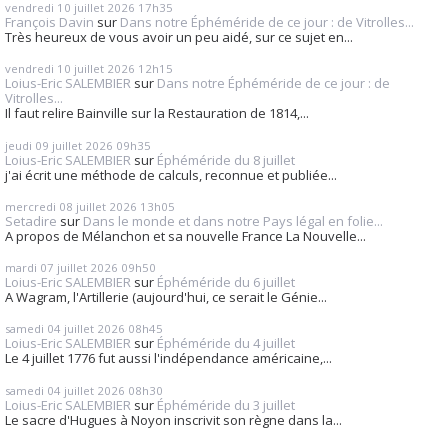
vendredi 10
juillet 2026
17h35
François Davin
sur
Dans notre Éphéméride de ce jour : de Vitrolles...
Très heureux de vous avoir un peu aidé, sur ce sujet en...
vendredi 10
juillet 2026
12h15
Loius-Eric SALEMBIER
sur
Dans notre Éphéméride de ce jour : de
Vitrolles...
Il faut relire Bainville sur la Restauration de 1814,...
jeudi 09
juillet 2026
09h35
Loius-Eric SALEMBIER
sur
Éphéméride du 8 juillet
j'ai écrit une méthode de calculs, reconnue et publiée...
mercredi 08
juillet 2026
13h05
Setadire
sur
Dans le monde et dans notre Pays légal en folie...
A propos de Mélanchon et sa nouvelle France La Nouvelle...
mardi 07
juillet 2026
09h50
Loius-Eric SALEMBIER
sur
Éphéméride du 6 juillet
A Wagram, l'Artillerie (aujourd'hui, ce serait le Génie...
samedi 04
juillet 2026
08h45
Loius-Eric SALEMBIER
sur
Éphéméride du 4 juillet
Le 4 juillet 1776 fut aussi l'indépendance américaine,...
samedi 04
juillet 2026
08h30
Loius-Eric SALEMBIER
sur
Éphéméride du 3 juillet
Le sacre d'Hugues à Noyon inscrivit son règne dans la...