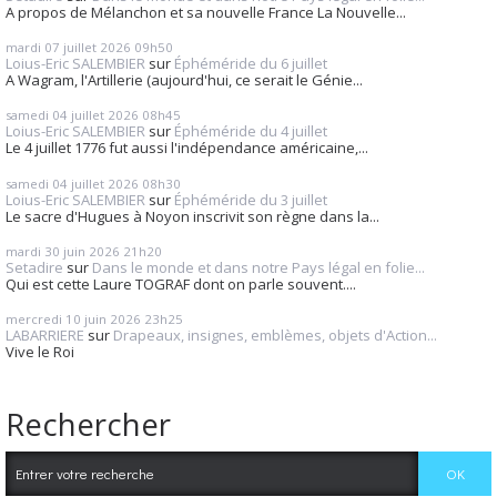
A propos de Mélanchon et sa nouvelle France La Nouvelle...
mardi 07
juillet 2026
09h50
Loius-Eric SALEMBIER
sur
Éphéméride du 6 juillet
A Wagram, l'Artillerie (aujourd'hui, ce serait le Génie...
samedi 04
juillet 2026
08h45
Loius-Eric SALEMBIER
sur
Éphéméride du 4 juillet
Le 4 juillet 1776 fut aussi l'indépendance américaine,...
samedi 04
juillet 2026
08h30
Loius-Eric SALEMBIER
sur
Éphéméride du 3 juillet
Le sacre d'Hugues à Noyon inscrivit son règne dans la...
mardi 30
juin 2026
21h20
Setadire
sur
Dans le monde et dans notre Pays légal en folie...
Qui est cette Laure TOGRAF dont on parle souvent....
mercredi 10
juin 2026
23h25
LABARRIERE
sur
Drapeaux, insignes, emblèmes, objets d'Action...
Vive le Roi
Rechercher