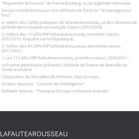
"Reprendre le Pouvoir" de Pierre Boutang, ou la Légitimité retrouvée
Douze contributions pour une réflexion de fond sur "le mariage pour
tous"
4. Vidéos des Cafés politiques de lafautearousseau, et des réunions de
la Fédération royaliste provençale (saison 2013/2014)
3. Vidéos des 7 Cafés FRP/lafautearousseau, troisième saison,
2012/2013 : Enquête sur la République...
2. Vidéos des 8 Cafés FRP/lafautearousseau, deuxième saison,
2011/2012...
1. Les 11 Cafés FRP/lafautearousseau, première saison, 2010/2011...
La France pittoresque présente L'Histoire de France de Bainville en
fondu enchaîné
L'Exposition de Versailles dit l'Histoire, mais la vraie...
Charles Maurras : "L'Avenir de l'Intelligence"
Raffaele Simone : "Pourquoi l'Europe s'enracine à droite"
LAFAUTEAROUSSEAU