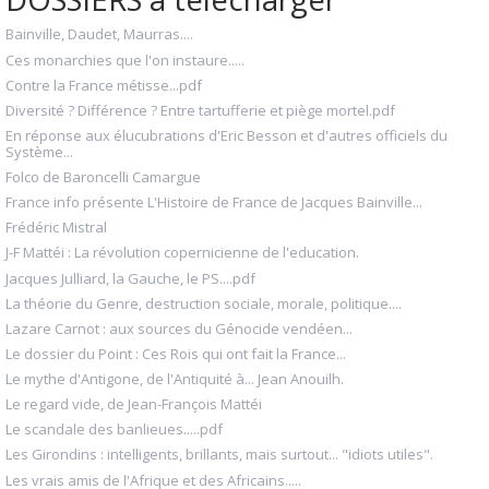
Bainville, Daudet, Maurras....
Ces monarchies que l'on instaure.....
Contre la France métisse...pdf
Diversité ? Différence ? Entre tartufferie et piège mortel.pdf
En réponse aux élucubrations d'Eric Besson et d'autres officiels du
Système...
Folco de Baroncelli Camargue
France info présente L'Histoire de France de Jacques Bainville...
Frédéric Mistral
J-F Mattéi : La révolution copernicienne de l'education.
Jacques Julliard, la Gauche, le PS....pdf
La théorie du Genre, destruction sociale, morale, politique....
Lazare Carnot : aux sources du Génocide vendéen...
Le dossier du Point : Ces Rois qui ont fait la France...
Le mythe d'Antigone, de l'Antiquité à... Jean Anouilh.
Le regard vide, de Jean-François Mattéi
Le scandale des banlieues.....pdf
Les Girondins : intelligents, brillants, mais surtout... "idiots utiles".
Les vrais amis de l'Afrique et des Africains.....