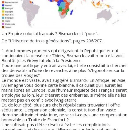
Un Empire colonial francais ? Bismarck est "pour".
De "L'Histoire de trois générations", pages 206/207 :
"...Aux hommes prudents qui dirigeaient la République et qui
continuaient la pensée de Thiers, Bismarck avait montré la voie.
Bientôt Jules Grévy fut élu à la Présidence.
Toute une politique y entrait avec lui, et elle consistait à chercher
des dérivatifs à l'idée de revanche, à ne plus "s'hypnotiser sur la
trouée des Vosges".
Le monde est vaste, avait suggéré Bismarck. En Afrique, en Asie,
l'Allemagne vous donne carte blanche. Il calculait qu'il aurait les
mains libres en Europe, que l'humeur inquiète des Français serait
employée au loin, leur créerait des embarras, si même elle ne les
mettait pas en conflit avec l'Angleterre.
Et, de leur côté, plusieurs chefs républicains trouvaient l'offre
séduisante. L'expansion coloniale, la constitution d'un vaste
domaine africain et asiatique, ne serait-ce pas une compensation
honorable au Traité de Francfort ?
Il ne suffisait pas d'être résolu à éviter les complications
européennes ni de rassurer l'Allemagne sur les intentions du