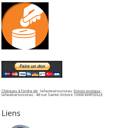
Chèques à l’ordre de
: lafautearousseau.
Envois postaux
:
lafautearousseau - 48 rue Sainte-Victoire 13006 MARSEILLE
Liens