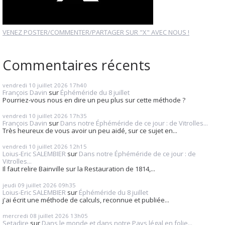
VENEZ POSTER/COMMENTER/PARTAGER SUR "X" AVEC NOUS !
Commentaires récents
vendredi 10
juillet 2026
17h40
François Davin
sur
Éphéméride du 8 juillet
Pourriez-vous nous en dire un peu plus sur cette méthode ?
vendredi 10
juillet 2026
17h35
François Davin
sur
Dans notre Éphéméride de ce jour : de Vitrolles...
Très heureux de vous avoir un peu aidé, sur ce sujet en...
vendredi 10
juillet 2026
12h15
Loius-Eric SALEMBIER
sur
Dans notre Éphéméride de ce jour : de
Vitrolles...
Il faut relire Bainville sur la Restauration de 1814,...
jeudi 09
juillet 2026
09h35
Loius-Eric SALEMBIER
sur
Éphéméride du 8 juillet
j'ai écrit une méthode de calculs, reconnue et publiée...
mercredi 08
juillet 2026
13h05
Setadire
sur
Dans le monde et dans notre Pays légal en folie...