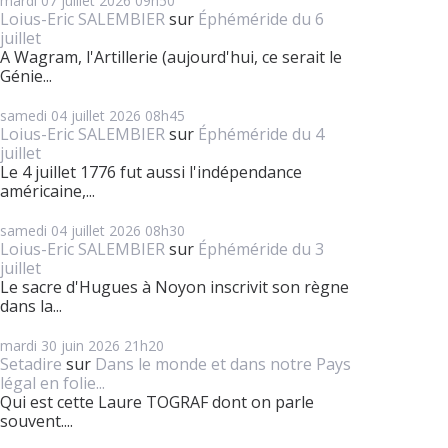
mardi 07
juillet 2026
09h50
Loius-Eric SALEMBIER
sur
Éphéméride du 6
juillet
A Wagram, l'Artillerie (aujourd'hui, ce serait le
Génie...
samedi 04
juillet 2026
08h45
Loius-Eric SALEMBIER
sur
Éphéméride du 4
juillet
Le 4 juillet 1776 fut aussi l'indépendance
américaine,...
samedi 04
juillet 2026
08h30
Loius-Eric SALEMBIER
sur
Éphéméride du 3
juillet
Le sacre d'Hugues à Noyon inscrivit son règne
dans la...
mardi 30
juin 2026
21h20
Setadire
sur
Dans le monde et dans notre Pays
légal en folie...
Qui est cette Laure TOGRAF dont on parle
souvent....