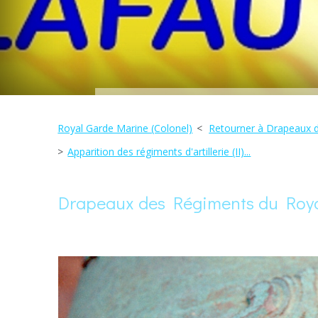
Royal Garde Marine (Colonel)
Retourner à Drapeaux 
Apparition des régiments d'artillerie (II)...
Drapeaux des Régiments du Roya