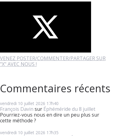
VENEZ POSTER/COMMENTER/PARTAGER SUR
"X" AVEC NOUS !
Commentaires récents
vendredi 10
juillet 2026
17h40
François Davin
sur
Éphéméride du 8 juillet
Pourriez-vous nous en dire un peu plus sur
cette méthode ?
vendredi 10
juillet 2026
17h35