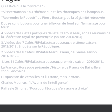
Qu'est-ce que le "Système" ?
"A l'international" ou "thématiques", les chroniques de Champsaur...
"Reprendre le Pouvoir" de Pierre Boutang, ou la Légitimité retrouvée
Douze contributions pour une réflexion de fond sur "le mariage pour
tous"
4. Vidéos des Cafés politiques de lafautearousseau, et des réunions de
la Fédération royaliste provençale (saison 2013/2014)
3. Vidéos des 7 Cafés FRP/lafautearousseau, troisième saison,
2012/2013 : Enquête sur la République...
2. Vidéos des 8 Cafés FRP/lafautearousseau, deuxième saison,
2011/2012...
1. Les 11 Cafés FRP/lafautearousseau, première saison, 2010/2011...
La France pittoresque présente L'Histoire de France de Bainville en
fondu enchaîné
L'Exposition de Versailles dit l'Histoire, mais la vraie...
Charles Maurras : "L'Avenir de l'Intelligence"
Raffaele Simone : "Pourquoi l'Europe s'enracine à droite"