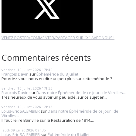
VENEZ POSTER/COMMENTER/PARTAGER SUR "X" AVEC NOUS !
Commentaires récents
vendredi 10
juillet 2026
17h40
François Davin
sur
Éphéméride du 8 juillet
Pourriez-vous nous en dire un peu plus sur cette méthode ?
vendredi 10
juillet 2026
17h35
François Davin
sur
Dans notre Éphéméride de ce jour : de Vitrolles...
Très heureux de vous avoir un peu aidé, sur ce sujet en...
vendredi 10
juillet 2026
12h15
Loius-Eric SALEMBIER
sur
Dans notre Éphéméride de ce jour : de
Vitrolles...
Il faut relire Bainville sur la Restauration de 1814,...
jeudi 09
juillet 2026
09h35
Loius-Eric SALEMBIER
sur
Éphéméride du 8 juillet