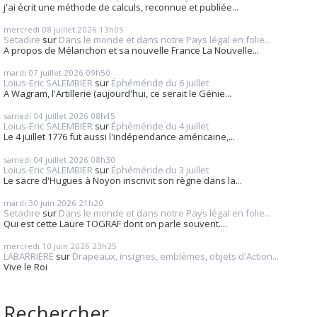
j'ai écrit une méthode de calculs, reconnue et publiée...
mercredi 08
juillet 2026
13h05
Setadire
sur
Dans le monde et dans notre Pays légal en folie...
A propos de Mélanchon et sa nouvelle France La Nouvelle...
mardi 07
juillet 2026
09h50
Loius-Eric SALEMBIER
sur
Éphéméride du 6 juillet
A Wagram, l'Artillerie (aujourd'hui, ce serait le Génie...
samedi 04
juillet 2026
08h45
Loius-Eric SALEMBIER
sur
Éphéméride du 4 juillet
Le 4 juillet 1776 fut aussi l'indépendance américaine,...
samedi 04
juillet 2026
08h30
Loius-Eric SALEMBIER
sur
Éphéméride du 3 juillet
Le sacre d'Hugues à Noyon inscrivit son règne dans la...
mardi 30
juin 2026
21h20
Setadire
sur
Dans le monde et dans notre Pays légal en folie...
Qui est cette Laure TOGRAF dont on parle souvent....
mercredi 10
juin 2026
23h25
LABARRIERE
sur
Drapeaux, insignes, emblèmes, objets d'Action...
Vive le Roi
Rechercher