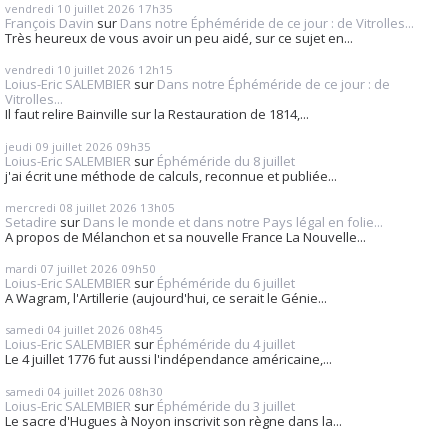
vendredi 10
juillet 2026
17h35
François Davin
sur
Dans notre Éphéméride de ce jour : de Vitrolles...
Très heureux de vous avoir un peu aidé, sur ce sujet en...
vendredi 10
juillet 2026
12h15
Loius-Eric SALEMBIER
sur
Dans notre Éphéméride de ce jour : de
Vitrolles...
Il faut relire Bainville sur la Restauration de 1814,...
jeudi 09
juillet 2026
09h35
Loius-Eric SALEMBIER
sur
Éphéméride du 8 juillet
j'ai écrit une méthode de calculs, reconnue et publiée...
mercredi 08
juillet 2026
13h05
Setadire
sur
Dans le monde et dans notre Pays légal en folie...
A propos de Mélanchon et sa nouvelle France La Nouvelle...
mardi 07
juillet 2026
09h50
Loius-Eric SALEMBIER
sur
Éphéméride du 6 juillet
A Wagram, l'Artillerie (aujourd'hui, ce serait le Génie...
samedi 04
juillet 2026
08h45
Loius-Eric SALEMBIER
sur
Éphéméride du 4 juillet
Le 4 juillet 1776 fut aussi l'indépendance américaine,...
samedi 04
juillet 2026
08h30
Loius-Eric SALEMBIER
sur
Éphéméride du 3 juillet
Le sacre d'Hugues à Noyon inscrivit son règne dans la...