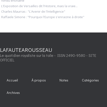
fondu enchaîné
L'Exposition de Versailles dit l'Histoire, mais la vraie...
Charles Maurras : "L'Avenir de l'Intelligence"
Raffaele Simone : "Pourquoi l'Europe s'enracine à droite"
LAFAUTEAROUSSEAU
Le quotidien royaliste sur la toile - ISSN 2490-9580 - SITE
OFFICIEL
Accueil
À propos
Notes
Catégories
Archives