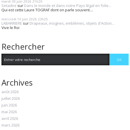
mardi 30
juin 2026
21h20
Setadire
sur
Dans le monde et dans notre Pays légal en folie...
Qui est cette Laure TOGRAF dont on parle souvent....
mercredi 10
juin 2026
23h25
LABARRIERE
sur
Drapeaux, insignes, emblèmes, objets d'Action...
Vive le Roi
Rechercher
Archives
août 2026
juillet 2026
juin 2026
mai 2026
avril 2026
mars 2026