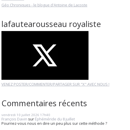
Géo Chroniques - le blogue d'Antoine de Lacoste
lafautearousseau royaliste
VENEZ POSTER/COMMENTER/PARTAGER SUR "X" AVEC NOUS !
Commentaires récents
vendredi 10
juillet 2026
17h40
François Davin
sur
Éphéméride du 8 juillet
Pourriez-vous nous en dire un peu plus sur cette méthode ?