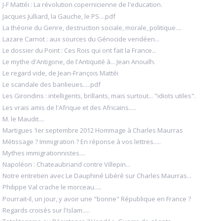
J-F Mattéi : La révolution copernicienne de l'education.
Jacques Julliard, la Gauche, le PS....pdf
La théorie du Genre, destruction sociale, morale, politique....
Lazare Carnot : aux sources du Génocide vendéen...
Le dossier du Point : Ces Rois qui ont fait la France...
Le mythe d'Antigone, de l'Antiquité à... Jean Anouilh.
Le regard vide, de Jean-François Mattéi
Le scandale des banlieues.....pdf
Les Girondins : intelligents, brillants, mais surtout... "idiots utiles".
Les vrais amis de l'Afrique et des Africains.....
M. le Maudit....
Martigues 1er septembre 2012 Hommage à Charles Maurras
Métissage ? Immigration ? En réponse à vos lettres.....
Mythes immigrationnistes....
Napoléon : Chateaubriand contre Villepin...
Notre entretien avec Le Dauphiné Libéré sur Charles Maurras...
Philippe Val crache le morceau.....
Pourrait-il, un jour, y avoir une "bonne" République en France ?
Regards croisés sur l'Islam.....