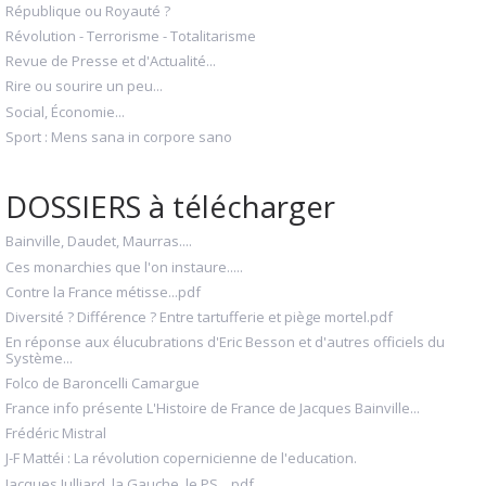
République ou Royauté ?
Révolution - Terrorisme - Totalitarisme
Revue de Presse et d'Actualité...
Rire ou sourire un peu...
Social, Économie...
Sport : Mens sana in corpore sano
DOSSIERS à télécharger
Bainville, Daudet, Maurras....
Ces monarchies que l'on instaure.....
Contre la France métisse...pdf
Diversité ? Différence ? Entre tartufferie et piège mortel.pdf
En réponse aux élucubrations d'Eric Besson et d'autres officiels du
Système...
Folco de Baroncelli Camargue
France info présente L'Histoire de France de Jacques Bainville...
Frédéric Mistral
J-F Mattéi : La révolution copernicienne de l'education.
Jacques Julliard, la Gauche, le PS....pdf