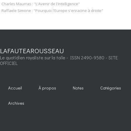
Charles Maurras : "L'Avenir de l'Intelligence"
Raffaele Simone : "Pourquoi l'Europe s'enracine à droite"
LAFAUTEAROUSSEAU
Le quotidien royaliste sur la toile - ISSN 2490-9580 - SITE
OFFICIEL
Accueil
À propos
Notes
Catégories
Archives