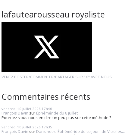
lafautearousseau royaliste
VENEZ POSTER/COMMENTER/PARTAGER SUR "X" AVEC NOUS !
Commentaires récents
vendredi 10
juillet 2026
17h40
François Davin
sur
Éphéméride du 8 juillet
Pourriez-vous nous en dire un peu plus sur cette méthode ?
vendredi 10
juillet 2026
17h35
François Davin
sur
Dans notre Éphéméride de ce jour : de Vitrolles...