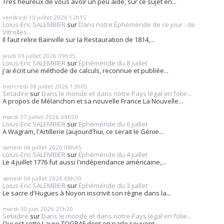
Très heureux de vous avoir un peu aidé, sur ce sujet en...
vendredi 10
juillet 2026
12h15
Loius-Eric SALEMBIER
sur
Dans notre Éphéméride de ce jour : de
Vitrolles...
Il faut relire Bainville sur la Restauration de 1814,...
jeudi 09
juillet 2026
09h35
Loius-Eric SALEMBIER
sur
Éphéméride du 8 juillet
j'ai écrit une méthode de calculs, reconnue et publiée...
mercredi 08
juillet 2026
13h05
Setadire
sur
Dans le monde et dans notre Pays légal en folie...
A propos de Mélanchon et sa nouvelle France La Nouvelle...
mardi 07
juillet 2026
09h50
Loius-Eric SALEMBIER
sur
Éphéméride du 6 juillet
A Wagram, l'Artillerie (aujourd'hui, ce serait le Génie...
samedi 04
juillet 2026
08h45
Loius-Eric SALEMBIER
sur
Éphéméride du 4 juillet
Le 4 juillet 1776 fut aussi l'indépendance américaine,...
samedi 04
juillet 2026
08h30
Loius-Eric SALEMBIER
sur
Éphéméride du 3 juillet
Le sacre d'Hugues à Noyon inscrivit son règne dans la...
mardi 30
juin 2026
21h20
Setadire
sur
Dans le monde et dans notre Pays légal en folie...
Qui est cette Laure TOGRAF dont on parle souvent....